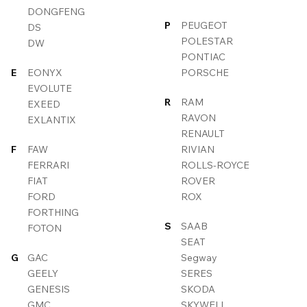
DONGFENG
P
PEUGEOT
DS
POLESTAR
DW
PONTIAC
E
EONYX
PORSCHE
EVOLUTE
R
RAM
EXEED
RAVON
EXLANTIX
RENAULT
F
FAW
RIVIAN
FERRARI
ROLLS-ROYCE
FIAT
ROVER
FORD
ROX
FORTHING
S
SAAB
FOTON
SEAT
G
GAC
Segway
GEELY
SERES
GENESIS
SKODA
GMC
SKYWELL