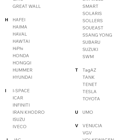
GREAT WALL
SMART
SOLARIS
H
HAFEI
SOLLERS
HAIMA
SOUEAST
HAVAL
SSANG YONG
HAWTAI
SUBARU
HiPhi
SUZUKI
HONDA
SWM
HONGQI
HUMMER
T
TagAZ
HYUNDAI
TANK
TENET
I
I-SPACE
TESLA
ICAR
TOYOTA
INFINITI
IRAN KHODRO
U
UMO
ISUZU
V
VENUCIA
IVECO
VGV