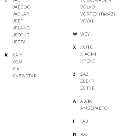
J
JAC
VOLKSWAGEN
JAECOO
VOLVO
JAGUAR
VORTEX (TagAZ)
JEEP
VOYAH
JELAND
W
WEY
JETOUR
JETTA
X
XCITE
XIAOMI
K
KAIYI
XPENG
KGM
KIA
Z
ZAZ
KNEWSTAR
ZEEKR
ZOTYE
А
АЗЛК
АМБЕРАВТО
Г
ГАЗ
И
ИЖ