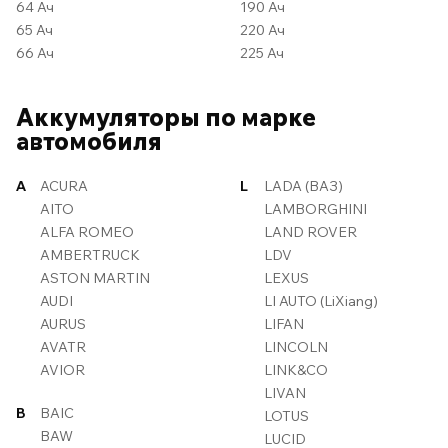
64 Ач
190 Ач
65 Ач
220 Ач
66 Ач
225 Ач
Аккумуляторы по марке
автомобиля
A
ACURA
L
LADA (ВАЗ)
AITO
LAMBORGHINI
ALFA ROMEO
LAND ROVER
AMBERTRUCK
LDV
ASTON MARTIN
LEXUS
AUDI
LI AUTO (LiXiang)
AURUS
LIFAN
AVATR
LINCOLN
AVIOR
LINK&CO
LIVAN
B
BAIC
LOTUS
BAW
LUCID