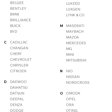
BELGEE
LUXEED
BENTLEY
LUXGEN
BMW
LYNK & CO
BRILLIANCE
BUICK
M
MASERATI
BYD
MAYBACH
MAZDA
C
CADILLAC
MERCEDES
CHANGAN
MG
CHERY
MINI
CHEVROLET
MITSUBISHI
CHRYSLER
CITROEN
N
NIO
NISSAN
D
DAEWOO
NORDCROSS
DAIHATSU
DATSUN
O
OMODA
DEEPAL
OPEL
DENZA
ORA
DODGE
OTING