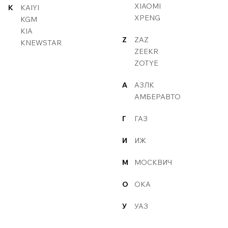
XIAOMI
K
KAIYI
XPENG
KGM
KIA
Z
ZAZ
KNEWSTAR
ZEEKR
ZOTYE
А
АЗЛК
АМБЕРАВТО
Г
ГАЗ
И
ИЖ
М
МОСКВИЧ
О
ОКА
У
УАЗ