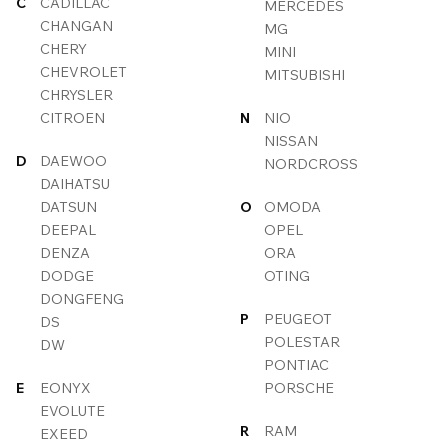
C
CADILLAC
MERCEDES
CHANGAN
MG
CHERY
MINI
CHEVROLET
MITSUBISHI
CHRYSLER
CITROEN
N
NIO
NISSAN
D
DAEWOO
NORDCROSS
DAIHATSU
DATSUN
O
OMODA
DEEPAL
OPEL
DENZA
ORA
DODGE
OTING
DONGFENG
P
PEUGEOT
DS
POLESTAR
DW
PONTIAC
E
EONYX
PORSCHE
EVOLUTE
R
RAM
EXEED