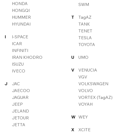
HONDA
SWM
HONGQI
HUMMER
T
TagAZ
HYUNDAI
TANK
TENET
I
I-SPACE
TESLA
ICAR
TOYOTA
INFINITI
IRAN KHODRO
U
UMO
ISUZU
V
VENUCIA
IVECO
VGV
J
JAC
VOLKSWAGEN
JAECOO
VOLVO
JAGUAR
VORTEX (TagAZ)
JEEP
VOYAH
JELAND
W
WEY
JETOUR
JETTA
X
XCITE