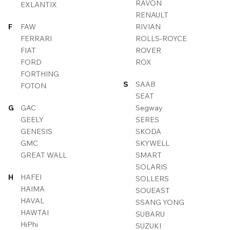
RAVON
EXLANTIX
RENAULT
F
FAW
RIVIAN
FERRARI
ROLLS-ROYCE
FIAT
ROVER
FORD
ROX
FORTHING
S
SAAB
FOTON
SEAT
G
GAC
Segway
GEELY
SERES
GENESIS
SKODA
GMC
SKYWELL
GREAT WALL
SMART
SOLARIS
H
HAFEI
SOLLERS
HAIMA
SOUEAST
HAVAL
SSANG YONG
HAWTAI
SUBARU
HiPhi
SUZUKI