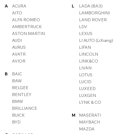
A
ACURA
L
LADA (ВАЗ)
AITO
LAMBORGHINI
ALFA ROMEO
LAND ROVER
AMBERTRUCK
LDV
ASTON MARTIN
LEXUS
AUDI
LI AUTO (LiXiang)
AURUS
LIFAN
AVATR
LINCOLN
AVIOR
LINK&CO
LIVAN
B
BAIC
LOTUS
BAW
LUCID
BELGEE
LUXEED
BENTLEY
LUXGEN
BMW
LYNK & CO
BRILLIANCE
BUICK
M
MASERATI
BYD
MAYBACH
MAZDA