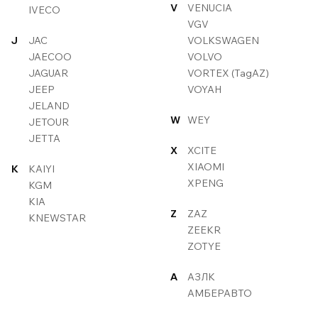
V
VENUCIA
IVECO
VGV
J
JAC
VOLKSWAGEN
JAECOO
VOLVO
JAGUAR
VORTEX (TagAZ)
JEEP
VOYAH
JELAND
W
WEY
JETOUR
JETTA
X
XCITE
XIAOMI
K
KAIYI
XPENG
KGM
KIA
Z
ZAZ
KNEWSTAR
ZEEKR
ZOTYE
А
АЗЛК
АМБЕРАВТО