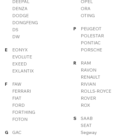
DEEPAL
OPEL
DENZA
ORA
DODGE
OTING
DONGFENG
P
PEUGEOT
DS
POLESTAR
DW
PONTIAC
E
EONYX
PORSCHE
EVOLUTE
R
RAM
EXEED
RAVON
EXLANTIX
RENAULT
F
FAW
RIVIAN
FERRARI
ROLLS-ROYCE
FIAT
ROVER
FORD
ROX
FORTHING
S
SAAB
FOTON
SEAT
G
GAC
Segway