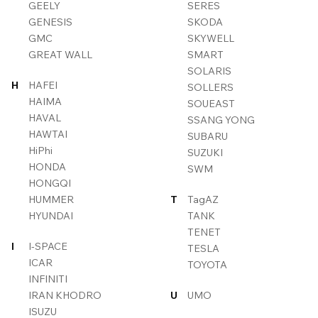
GEELY
SERES
GENESIS
SKODA
GMC
SKYWELL
GREAT WALL
SMART
SOLARIS
H
HAFEI
SOLLERS
HAIMA
SOUEAST
HAVAL
SSANG YONG
HAWTAI
SUBARU
HiPhi
SUZUKI
HONDA
SWM
HONGQI
HUMMER
T
TagAZ
HYUNDAI
TANK
TENET
I
I-SPACE
TESLA
ICAR
TOYOTA
INFINITI
IRAN KHODRO
U
UMO
ISUZU