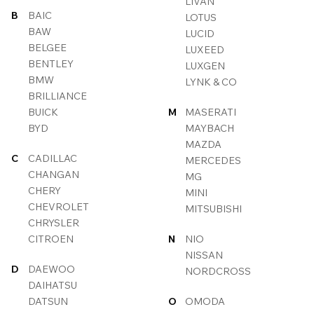
LIVAN
B
BAIC
LOTUS
BAW
LUCID
BELGEE
LUXEED
BENTLEY
LUXGEN
BMW
LYNK & CO
BRILLIANCE
BUICK
M
MASERATI
BYD
MAYBACH
MAZDA
C
CADILLAC
MERCEDES
CHANGAN
MG
CHERY
MINI
CHEVROLET
MITSUBISHI
CHRYSLER
CITROEN
N
NIO
NISSAN
D
DAEWOO
NORDCROSS
DAIHATSU
DATSUN
O
OMODA