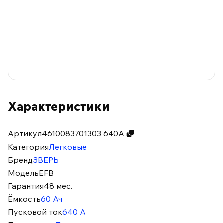
Характеристики
Артикул
4610083701303 640А
Категория
Легковые
Бренд
ЗВЕРЬ
Модель
EFB
Гарантия
48 мес.
Ёмкость
60 Ач
Пусковой ток
640 А