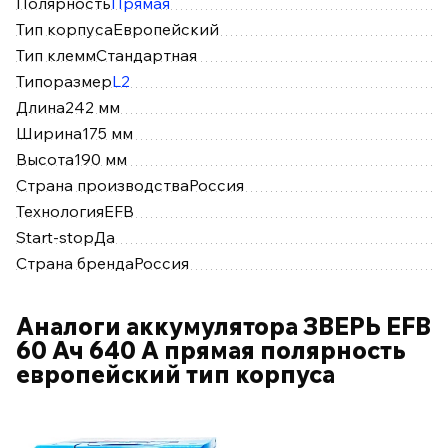
Полярность
Прямая
Тип корпуса
Европейский
Тип клемм
Стандартная
Типоразмер
L2
Длина
242 мм
Ширина
175 мм
Высота
190 мм
Страна производства
Россия
Технология
EFB
Start-stop
Да
Страна бренда
Россия
Аналоги аккумулятора ЗВЕРЬ EFB
60 Ач 640 А прямая полярность
европейский тип корпуса