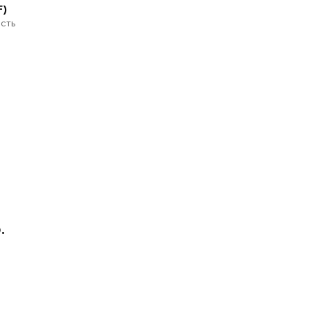
F)
сть
р.