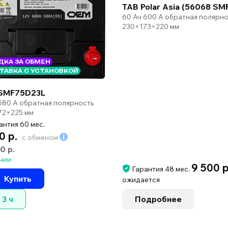
TAB Polar Asia (56068 SM
60 Ач 600 А обратная полярно
230×173×220 мм
ДКА ЗА ОБМЕН
ТАВКА С УСТАНОВКОЙ
SMF75D23L
580 А обратная полярность
72×225 мм
антия 60 мес.
0 р.
с обменом
0 р.
чии
9 500 
Гарантия 48 мес.
Купить
ожидается
3 ч
Подробнее