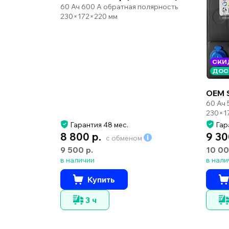
60 Ач 600 А обратная полярность
230×172×220 мм
СКИ
ДОС
OEM 
60 Ач 
230×1
Гарантия 48 мес.
Гар
8 800 р.
9 30
с обменом
9 500 р.
10 00
в наличии
в нали
Купить
3 ч