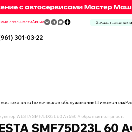
мма лояльности
Акции
Заказать звонок 
(961) 301-03-22
гностика авто
Техническое обслуживание
Шиномонтаж
Ра
мулятор WESTA SMF75D23L 60 Ач 580 А обратная полярность
STA SMF75D23L 60 Ач