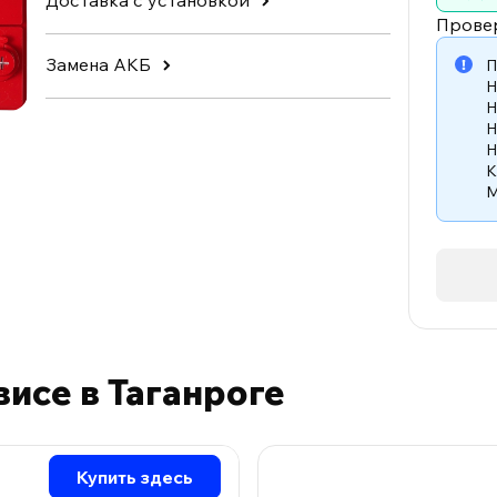
Доставка с установкой
Прове
Замена АКБ
П
H
H
H
H
K
M
висе в Таганроге
Купить здесь