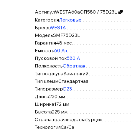
Артикул
WESTA60аОП580 / 75D23L
Категория
Легковые
Бренд
WESTA
Модель
SMF75D23L
Гарантия
48 мес.
Ёмкость
60 Ач
Пусковой ток
580 А
Полярность
Обратная
Тип корпуса
Азиатский
Тип клемм
Стандартная
Типоразмер
D23
Длина
230 мм
Ширина
172 мм
Высота
225 мм
Страна производства
Турция
Технология
Ca/Ca