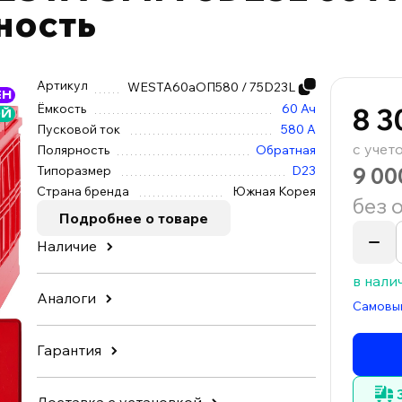
ность
Артикул
WESTA60аОП580 / 75D23L
ЕН
Ёмкость
60 Ач
8 3
ОЙ
Пусковой ток
580 А
с учет
Полярность
Обратная
9 00
Типоразмер
D23
Страна бренда
Южная Корея
без 
Подробнее о товаре
Наличие
в нали
Аналоги
Самовы
Гарантия