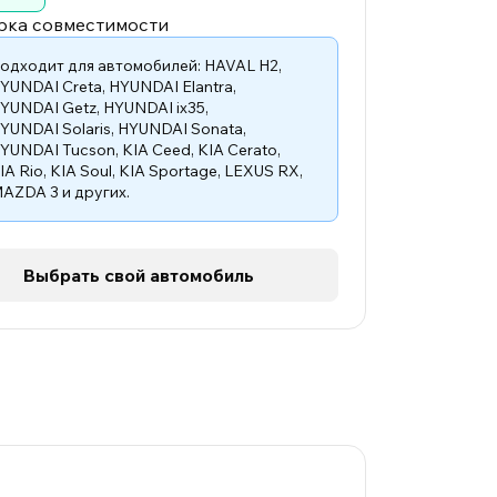
рка совместимости
одходит для автомобилей:
HAVAL H2
,
YUNDAI Creta
,
HYUNDAI Elantra
,
YUNDAI Getz
,
HYUNDAI ix35
,
YUNDAI Solaris
,
HYUNDAI Sonata
,
YUNDAI Tucson
,
KIA Ceed
,
KIA Cerato
,
IA Rio
,
KIA Soul
,
KIA Sportage
,
LEXUS RX
,
AZDA 3
и других.
Выбрать свой автомобиль