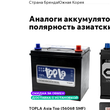
Страна бренда
Южная Корея
Аналоги аккумулято
полярность азиатск
СКИДКА ЗА ОБМЕН
ДОСТАВКА С УСТАНОВКОЙ
TOPLA Asia Top (56068 SMF)