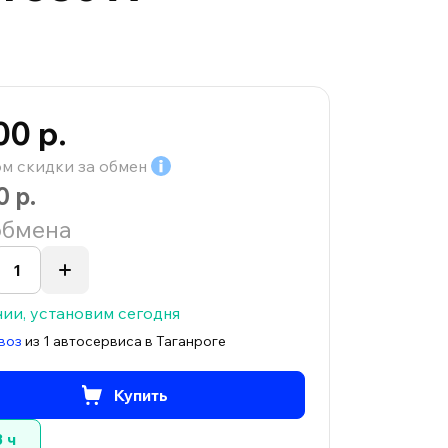
00 р.
ом скидки за
обмен
0 р.
обмена
чии, установим сегодня
воз
из 1 автосервиса в Таганроге
Купить
3 ч