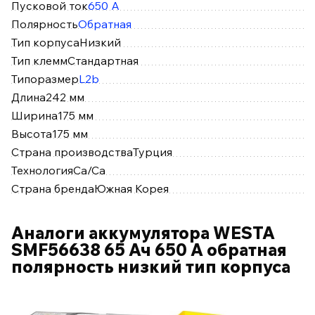
Пусковой ток
650 А
Полярность
Обратная
Тип корпуса
Низкий
Тип клемм
Стандартная
Типоразмер
L2b
Длина
242 мм
Ширина
175 мм
Высота
175 мм
Страна производства
Турция
Технология
Ca/Ca
Страна бренда
Южная Корея
Аналоги аккумулятора WESTA
SMF56638 65 Ач 650 А обратная
полярность низкий тип корпуса