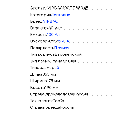
Артикул
VIRBAC100ПП880
Категория
Легковые
Бренд
VIRBAC
Гарантия
60 мес.
Ёмкость
100 Ач
Пусковой ток
880 А
Полярность
Прямая
Тип корпуса
Европейский
Тип клемм
Стандартная
Типоразмер
L5
Длина
353 мм
Ширина
175 мм
Высота
190 мм
Страна производства
Россия
Технология
Ca/Ca
Страна бренда
Россия