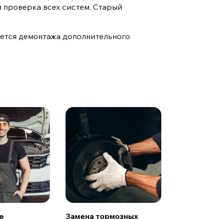
и проверка всех систем. Старый
буется демонтажа дополнительного
Замена то
колодок
Проверка 
тормозных
замена пе
задних ди
колодок.
от 30 мину
е
Замена тормозных
Гарантия 6