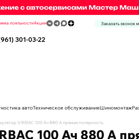
мма лояльности
Акции
Заказать звонок 
(961) 301-03-22
гностика авто
Техническое обслуживание
Шиномонтаж
Ра
мулятор VIRBAC 100 Ач 880 А прямая полярность
RBAC 100 Ач 880 А пр