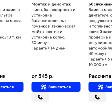
Монтаж и демонтаж
обслужива
а и замена
шины, балансировка и
Замена мас
ильтра,
установка
двигателе, 
овня масла
балансировочных
воздушного
грузиков, техническая
и топливног
мойка, снятие и
свечей зажи
с./10 т. км
установка колес.
проверка и
30 минут
регулировк
Гарантия 14 дней
автомобиля
45 минут
Гарантия 6 
10 000 км
ции
от 545 р.
Рассчита
саться
Записаться
Зап