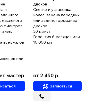
ние
дисков
000 км
ла в
Снятие и установка
салонного,
колес, замена передних
, масляного
или задних тормозных
о фильтров,
дисков.
гания,
30 минут
Гарантия 6 месяцев или
а всех узлов
10 000 км
.
месяцев или
ет мастер
от 2 450 р.
от 1 730 
исаться
Записаться
За