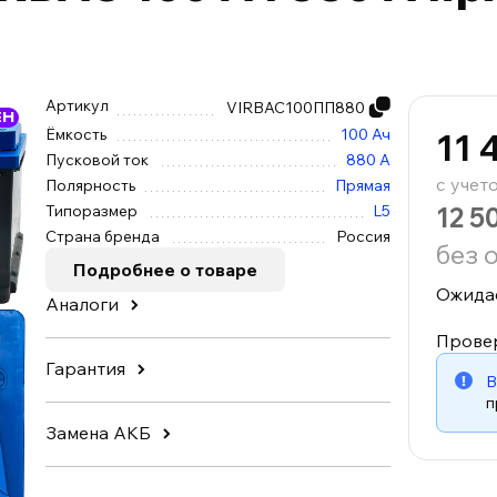
Артикул
VIRBAC100ПП880
ЕН
Ёмкость
100 Ач
11 
Пусковой ток
880 А
с учет
Полярность
Прямая
12 5
Типоразмер
L5
Страна бренда
Россия
без 
Подробнее о товаре
Ожида
Аналоги
Прове
Гарантия
В
п
Замена АКБ