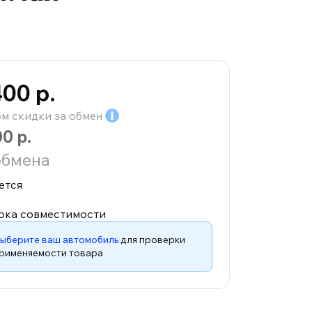
400 р.
ом скидки за
обмен
00 р.
обмена
ется
рка совместимости
ыберите ваш автомобиль
для проверки
рименяемости товара