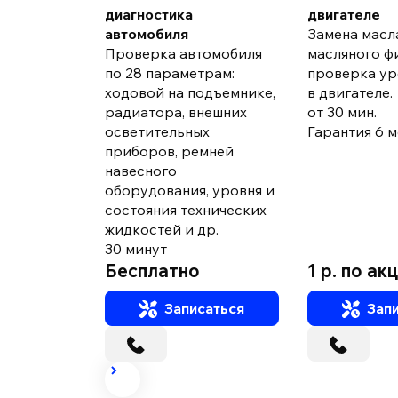
диагностика
двигателе
автомобиля
Замена масл
Проверка автомобиля
масляного ф
по 28 параметрам:
проверка ур
ходовой на подъемнике,
в двигателе.
радиатора, внешних
от 30 мин.
осветительных
Гарантия 6 ме
приборов, ремней
навесного
оборудования, уровня и
состояния технических
жидкостей и др.
30 минут
Бесплатно
1 р. по ак
Записаться
Запи