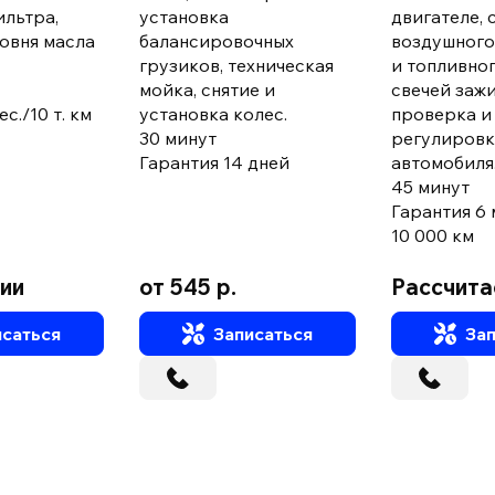
ильтра,
установка
двигателе, 
овня масла
балансировочных
воздушного
грузиков, техническая
и топливног
мойка, снятие и
свечей зажи
с./10 т. км
установка колес.
проверка и
30 минут
регулировк
Гарантия 14 дней
автомобиля
45 минут
Гарантия 6 
10 000 км
ции
от 545 р.
Рассчита
саться
Записаться
Зап