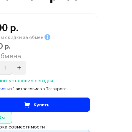
00 р.
ом скидки за
обмен
0 р.
обмена
чии, установим сегодня
воз
из 1 автосервиса в Таганроге
Купить
3 ч
рка совместимости