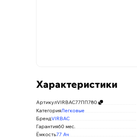
Характеристики
Артикул
VIRBAC77ПП780
Категория
Легковые
Бренд
VIRBAC
Гарантия
60 мес.
Ёмкость
77 Ач