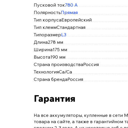
Пусковой ток
780 А
Полярность
Прямая
Тип корпуса
Европейский
Тип клемм
Стандартная
Типоразмер
L3
Длина
278 мм
Ширина
175 мм
Высота
190 мм
Страна производства
Россия
Технология
Ca/Ca
Страна бренда
Россия
Гарантия
На все аккумуляторы, купленные в сети 
товара на сайте, а также в гарантийном
среднем 2-3 года. А на некоторые акб 