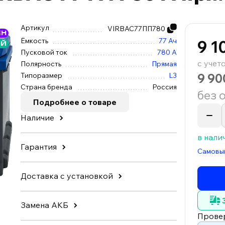
Артикул
VIRBAC77ПП780
ЕН
Ёмкость
77 Ач
9 1
ОЙ
Пусковой ток
780 А
с учет
Полярность
Прямая
9 90
Типоразмер
L3
Страна бренда
Россия
без 
Подробнее о товаре
Наличие
в нали
Гарантия
Самовы
Доставка с установкой
Замена АКБ
Прове