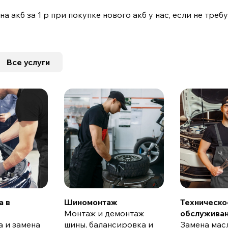
а акб за 1 р при покупке нового акб у нас, если не тре
Все услуги
а в
Шиномонтаж
Техническо
Монтаж и демонтаж
обслужива
а и замена
шины, балансировка и
Замена мас