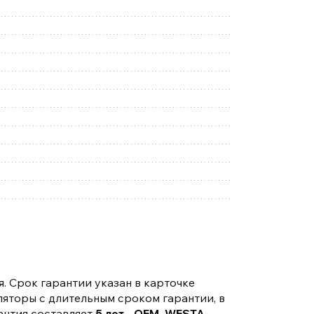
. Срок гарантии указан в карточке
ляторы с длительным сроком гарантии, в
антия составляет
5 лет - OEM, WESTA,