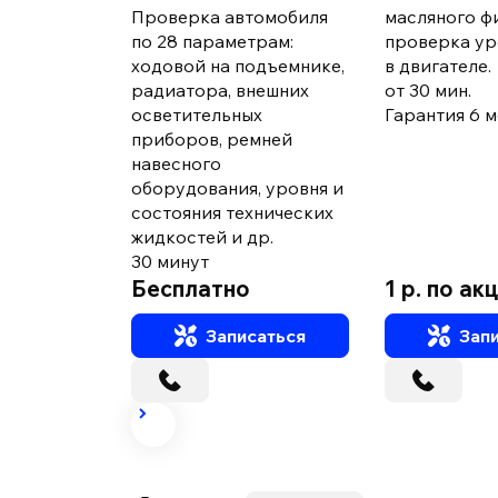
Проверка автомобиля
масляного ф
по 28 параметрам:
проверка ур
ходовой на подъемнике,
в двигателе.
радиатора, внешних
от 30 мин.
осветительных
Гарантия 6 ме
приборов, ремней
навесного
оборудования, уровня и
состояния технических
жидкостей и др.
30 минут
Бесплатно
1 р. по ак
Записаться
Запи