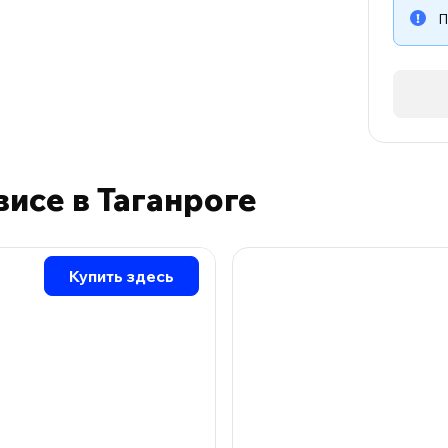
П
висе в Таганроге
Купить здесь