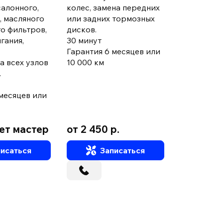
салонного,
колес, замена передних
, масляного
или задних тормозных
о фильтров,
дисков.
гания,
30 минут
Гарантия 6 месяцев или
а всех узлов
10 000 км
.
месяцев или
ет мастер
от 2 450 р.
от 1 730 
исаться
Записаться
За