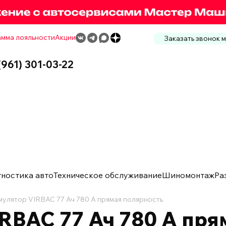
мма лояльности
Акции
Заказать звонок 
(961) 301-03-22
гностика авто
Техническое обслуживание
Шиномонтаж
Ра
мулятор VIRBAC 77 Ач 780 А прямая полярность
RBAC 77 Ач 780 А пря