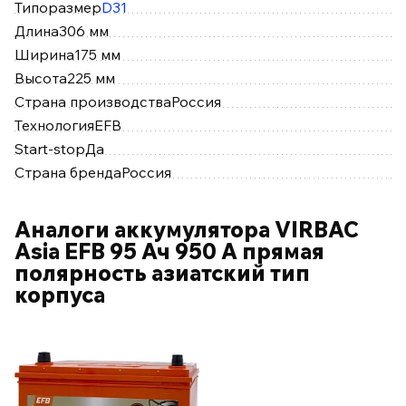
Типоразмер
D31
Длина
306 мм
Ширина
175 мм
Высота
225 мм
Страна производства
Россия
Технология
EFB
Start-stop
Да
Страна бренда
Россия
Аналоги аккумулятора VIRBAC
Asia EFB 95 Ач 950 А прямая
полярность азиатский тип
корпуса