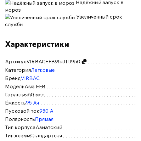
Надёжный запуск в
мороз
Увеличенный срок
службы
Характеристики
Артикул
VIRBACEFB95аПП950
Категория
Легковые
Бренд
VIRBAC
Модель
Asia EFB
Гарантия
60 мес.
Ёмкость
95 Ач
Пусковой ток
950 А
Полярность
Прямая
Тип корпуса
Азиатский
Тип клемм
Стандартная