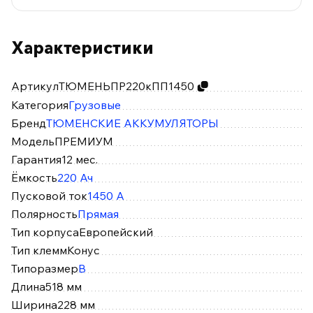
Характеристики
Артикул
ТЮМЕНЬПР220кПП1450
Категория
Грузовые
Бренд
ТЮМЕНСКИЕ АККУМУЛЯТОРЫ
Модель
ПРЕМИУМ
Гарантия
12 мес.
Ёмкость
220 Ач
Пусковой ток
1450 А
Полярность
Прямая
Тип корпуса
Европейский
Тип клемм
Конус
Типоразмер
B
Длина
518 мм
Ширина
228 мм