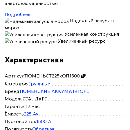
энергонасыщенностью.
Подробнее
Надёжный запуск в
мороз
Усиленная конструкция
Увеличенный ресурс
Характеристики
Артикул
ТЮМЕНЬСТ225кОП1500
Категория
Грузовые
Бренд
ТЮМЕНСКИЕ АККУМУЛЯТОРЫ
Модель
СТАНДАРТ
Гарантия
12 мес.
Ёмкость
225 Ач
Пусковой ток
1500 А
Полярность
Обратная