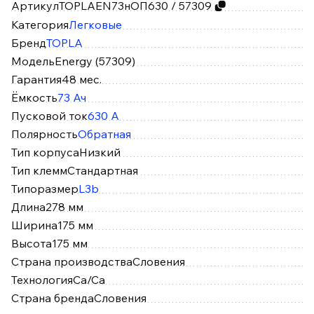
Артикул
TOPLAEN73нОП630 / 57309
Категория
Легковые
Бренд
TOPLA
Модель
Energy (57309)
Гарантия
48 мес.
Ёмкость
73 Ач
Пусковой ток
630 А
Полярность
Обратная
Тип корпуса
Низкий
Тип клемм
Стандартная
Типоразмер
L3b
Длина
278 мм
Ширина
175 мм
Высота
175 мм
Страна производства
Словения
Технология
Ca/Ca
Страна бренда
Словения