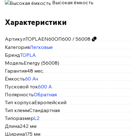
Высокая ёмкость
Характеристики
Артикул
TOPLAEN60ОП600 / 56008
Категория
Легковые
Бренд
TOPLA
Модель
Energy (56008)
Гарантия
48 мес.
Ёмкость
60 Ач
Пусковой ток
600 А
Полярность
Обратная
Тип корпуса
Европейский
Тип клемм
Стандартная
Типоразмер
L2
Длина
242 мм
Ширина
175 мм