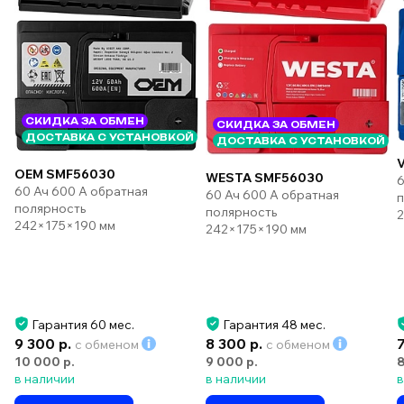
СКИДКА ЗА ОБМЕН
СКИДКА ЗА ОБМЕН
ДОСТАВКА С УСТАНОВКОЙ
ДОСТАВКА С УСТАНОВКОЙ
OEM SMF56030
WESTA SMF56030
6
60 Ач 600 А обратная
60 Ач 600 А обратная
п
полярность
полярность
2
242×175×190 мм
242×175×190 мм
Гарантия 60 мес.
Гарантия 48 мес.
9 300 р.
8 300 р.
с обменом
с обменом
10 000 р.
9 000 р.
8
в наличии
в наличии
в