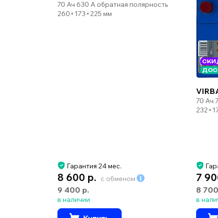
70 Ач 630 А обратная полярность
260×173×225 мм
СКИ
ДОС
VIRB
70 Ач 
232×1
Гарантия 24 мес.
Гар
8 600 р.
7 90
с обменом
9 400 р.
8 700
в наличии
в нали
Купить