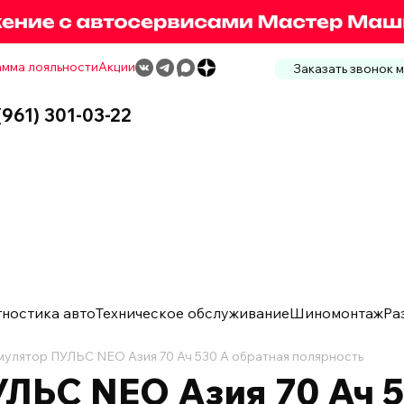
мма лояльности
Акции
Заказать звонок 
(961) 301-03-22
гностика авто
Техническое обслуживание
Шиномонтаж
Ра
мулятор ПУЛЬС NEO Азия 70 Ач 530 А обратная полярность
ЛЬС NEO Азия 70 Ач 5