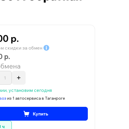
00 р.
ом скидки за
обмен
0 р.
обмена
чии, установим сегодня
воз
из 1 автосервиса в Таганроге
Купить
3 ч