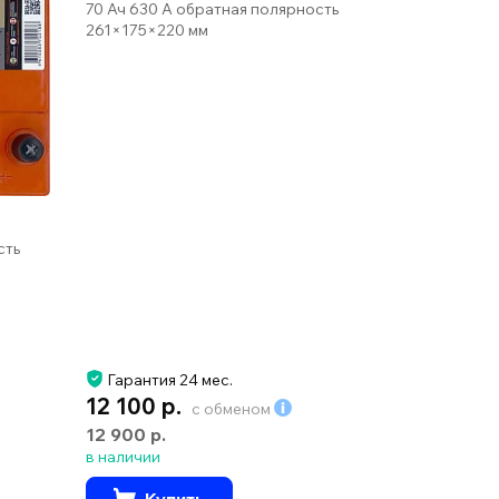
70 Ач 630 А обратная полярность
261×175×220 мм
СКИДКА З
сть
ДОСТАВКА
ЗВЕРЬ Asi
70 Ач 700 А
232×175×22
Гарантия 24 мес.
Гарантия 
12 100 р.
7 400 р.
с обменом
12 900 р.
8 200 р.
в наличии
в наличии
Купить
Куп