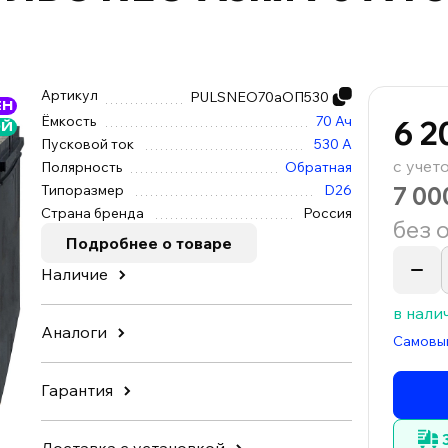
Артикул
PULSNEO70аОП530
ЕН
Ёмкость
70 Ач
6 2
ОЙ
Пусковой ток
530 А
с учет
Полярность
Обратная
7 00
Типоразмер
D26
Страна бренда
Россия
без 
Подробнее о товаре
Наличие
в нали
Аналоги
Самовы
Гарантия