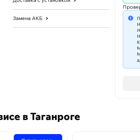
Доставка с установкой
Прове
Замена АКБ
П
H
H
H
K
M
M
д
висе в Таганроге