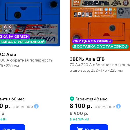
ДКА ЗА ОБМЕН
СКИДКА ЗА ОБМЕН
ТАВКА С УСТАНОВКОЙ
ДОСТАВКА С УСТАНОВКОЙ
AC Asia
ЗВЕРЬ Asia EFB
700 А обратная полярность
70 Ач 720 А обратная полярно
75×225 мм
Start-stop, 232×175×225 мм
антия 60 мес.
Гарантия 48 мес.
0 р.
8 100 р.
с обменом
с обменом
 р.
8 900 р.
чии
в наличии
Купить
Купить