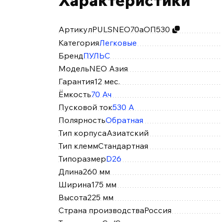
Артикул
PULSNEO70аОП530
Категория
Легковые
Бренд
ПУЛЬС
Модель
NEO Азия
Гарантия
12 мес.
Ёмкость
70 Ач
Пусковой ток
530 А
Полярность
Обратная
Тип корпуса
Азиатский
Тип клемм
Стандартная
Типоразмер
D26
Длина
260 мм
Ширина
175 мм
Высота
225 мм
Страна производства
Россия