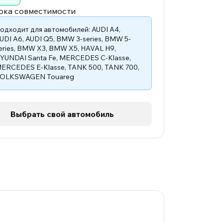
рка совместимости
одходит для автомобилей:
AUDI A4
,
UDI A6
,
AUDI Q5
,
BMW 3-series
,
BMW 5-
eries
,
BMW X3
,
BMW X5
,
HAVAL H9
,
YUNDAI Santa Fe
,
MERCEDES C-Klasse
,
ERCEDES E-Klasse
,
TANK 500
,
TANK 700
,
OLKSWAGEN Touareg
Выбрать свой автомобиль