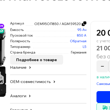
Артикул
OEM95ОП850 / AGM 59520
ЕН
Ёмкость
95 Ач
20 
ОЙ
Пусковой ток
850 А
с учет
Полярность
Обратная
21 0
Типоразмер
L5
Страна бренда
Германия
без 
Подробнее о товаре
Наличие
в нали
OEM-совместимость
Самовы
Аналоги