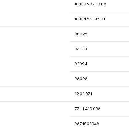
A 000
982
38 08
A 004
541
45 01
80095
84100
82094
86096
12 01
071
77 11
419
086
86710
02948