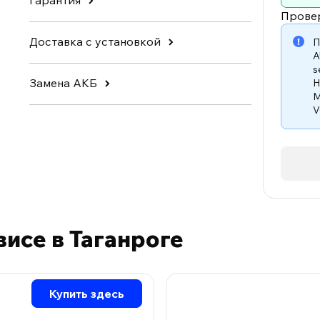
Гарантия
Прове
Доставка с установкой
П
A
s
Замена АКБ
H
M
V
висе в Таганроге
Купить здесь