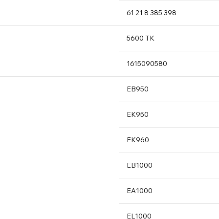
61 21
8 38
5 398
5600
TK
16150
90580
EB950
EK950
EK960
EB100
0
EA100
0
EL100
0