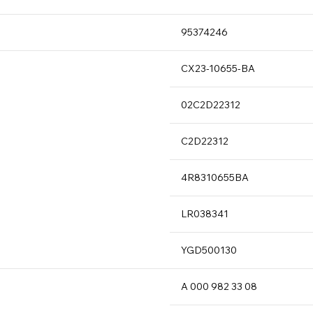
95374
246
CX23-
10655
-BA
02C2D
22312
C2D22
312
4R831
0655B
A
LR038
341
YGD50
0130
A 000
982
33 08