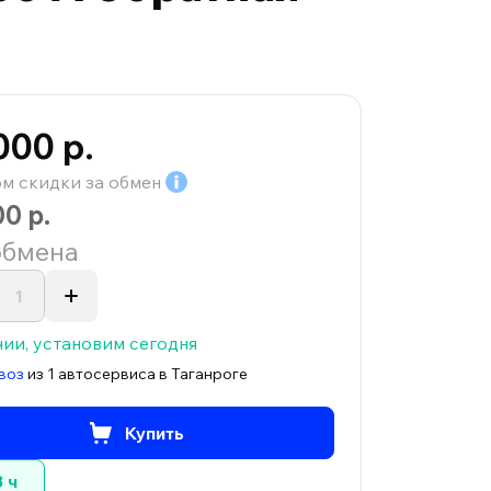
000 р.
ом скидки за
обмен
00 р.
обмена
чии, установим сегодня
воз
из 1 автосервиса в Таганроге
Купить
3 ч