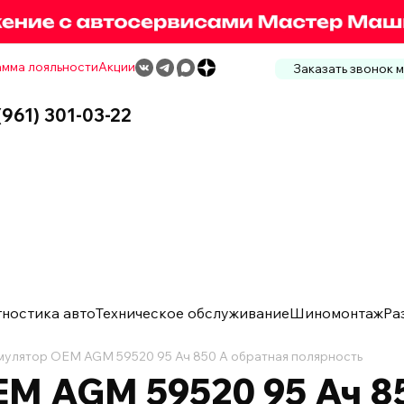
мма лояльности
Акции
Заказать звонок 
(961) 301-03-22
гностика авто
Техническое обслуживание
Шиномонтаж
Ра
мулятор OEM AGM 59520 95 Ач 850 А обратная полярность
M AGM 59520 95 Ач 85