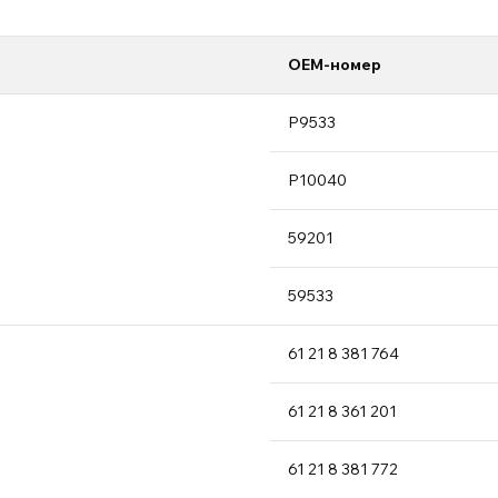
OEM-номер
P9533
P1004
0
59201
59533
61 21
8 38
1 764
61 21
8 36
1 201
61 21
8 38
1 772