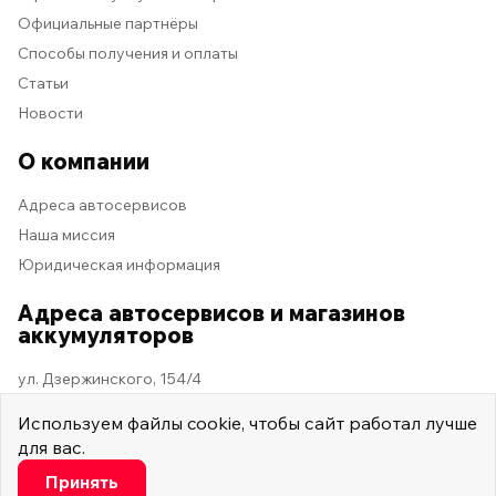
Официальные партнёры
Способы получения и оплаты
Статьи
Новости
О компании
Адреса автосервисов
Наша миссия
Юридическая информация
Адреса автосервисов и магазинов
аккумуляторов
ул. Дзержинского, 154/4
Используем
файлы cookie
, чтобы сайт работал лучше
Купить
для вас.
2026 © Мастер Машина
Мы в социальных сетях
Настроить
Принять
3 ч