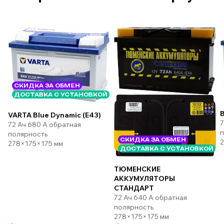
СКИДКА ЗА ОБМЕН
ДОСТАВКА С УСТАНОВКОЙ
B
VARTA Blue Dynamic (E43)
7
72 Ач 680 А обратная
п
полярность
СКИДКА ЗА ОБМЕН
2
278×175×175 мм
ДОСТАВКА С УСТАНОВКОЙ
ТЮМЕНСКИЕ
АККУМУЛЯТОРЫ
СТАНДАРТ
72 Ач 640 А обратная
полярность
278×175×175 мм