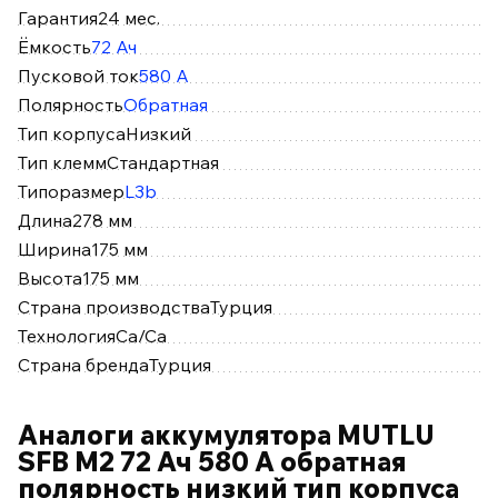
Гарантия
24 мес.
Ёмкость
72 Ач
Пусковой ток
580 А
Полярность
Обратная
Тип корпуса
Низкий
Тип клемм
Стандартная
Типоразмер
L3b
Длина
278 мм
Ширина
175 мм
Высота
175 мм
Страна производства
Турция
Технология
Ca/Ca
Страна бренда
Турция
Аналоги аккумулятора MUTLU
SFB M2 72 Ач 580 А обратная
полярность низкий тип корпуса