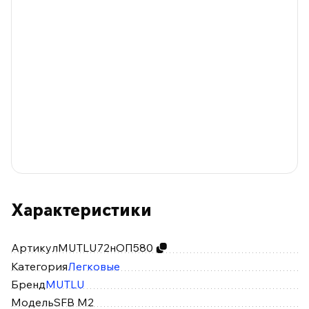
Характеристики
Артикул
MUTLU72нОП580
Категория
Легковые
Бренд
MUTLU
Модель
SFB M2