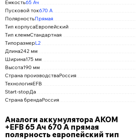
Ёмкость
65 Ач
Пусковой ток
670 А
Полярность
Прямая
Тип корпуса
Европейский
Тип клемм
Стандартная
Типоразмер
L2
Длина
242 мм
Ширина
175 мм
Высота
190 мм
Страна производства
Россия
Технология
EFB
Start-stop
Да
Страна бренда
Россия
Аналоги аккумулятора AKOM
+EFB 65 Ач 670 А прямая
полярность европейский тип